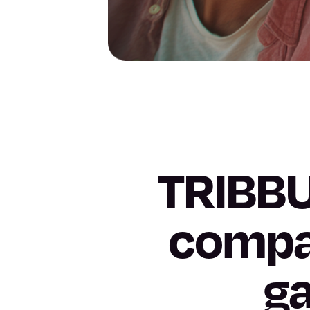
TRIBBU
compar
ga