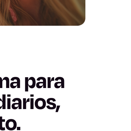
ma para
iarios,
to.