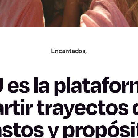
Encantados,
 es la platafor
tir trayectos d
stos y propósi