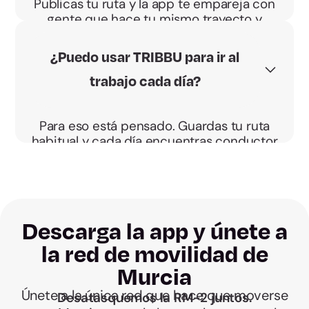
Publicas tu ruta y la app te empareja con
gente que hace tu mismo trayecto y
horario. Acordáis el punto de recogida y
vais directos, sin desvíos.
¿Puedo usar TRIBBU para ir al
trabajo cada día?
Para eso está pensado. Guardas tu ruta
habitual y cada día encuentras conductor
o pasajeros que hacen tu mismo trayecto
y horario.
Descarga la app y únete a
la red de movilidad de
Murcia
Únete a la única red que hace que moverse
Desatasquemos la RM-2 juntos.