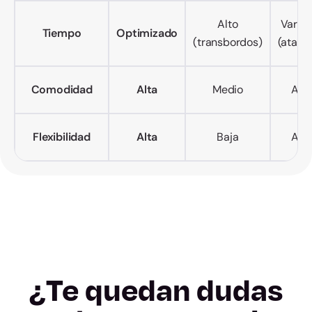
Alto
Variab
Tiempo
Optimizado
(transbordos)
(atasc
Comodidad
Alta
Medio
Alto
Flexibilidad
Alta
Baja
Alta
¿Te quedan dudas