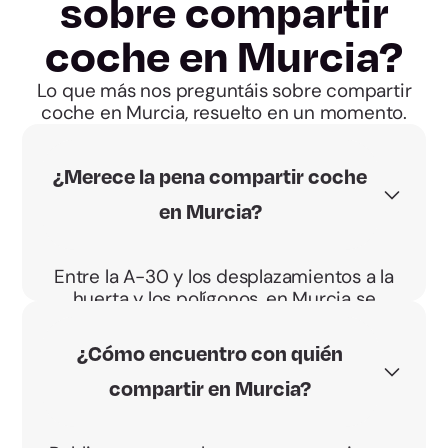
sobre compartir
coche en Murcia?
Lo que más nos preguntáis sobre compartir
coche en Murcia, resuelto en un momento.
¿Merece la pena compartir coche
en Murcia?
Entre la A-30 y los desplazamientos a la
huerta y los polígonos, en Murcia se
conduce mucho a diario. Compartir
reparte el gasto y, si conduces, ganas con
¿Cómo encuentro con quién
el BBono Energético.
compartir en Murcia?