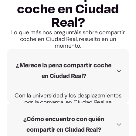
coche en Ciudad
Real?
Lo que más nos preguntáis sobre compartir
coche en Ciudad Real, resuelto en un
momento.
¿Merece la pena compartir coche
en Ciudad Real?
Con la universidad y los desplazamientos
por la comarca, en Ciudad Real se
conduce a diario. Compartir reparte el
gasto y, si conduces, ganas con el BBono
¿Cómo encuentro con quién
Energético.
compartir en Ciudad Real?