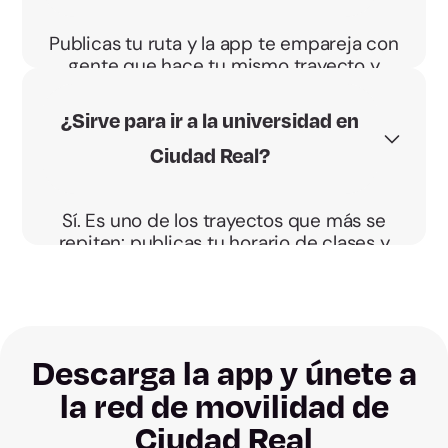
Publicas tu ruta y la app te empareja con
gente que hace tu mismo trayecto y
horario. Acordáis el punto de recogida y
vais directos, sin desvíos.
¿Sirve para ir a la universidad en
Ciudad Real?
Sí. Es uno de los trayectos que más se
repiten: publicas tu horario de clases y
encuentras a alguien que va a la
Universidad de Castilla-La Mancha a tu
misma hora.
Descarga la app y únete a
la red de movilidad de
Ciudad Real