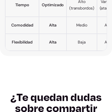
Alto
Variab
Tiempo
Optimizado
(transbordos)
(atasc
Comodidad
Alta
Medio
Alto
Flexibilidad
Alta
Baja
Alta
¿Te quedan dudas
sobre compartir