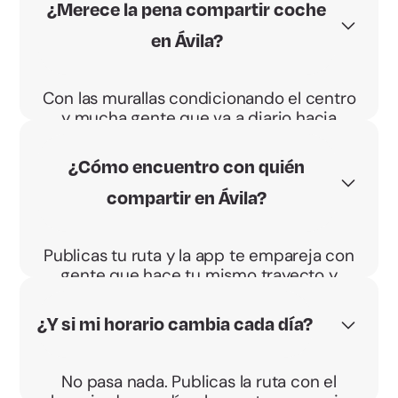
¿Merece la pena compartir coche
en Ávila?
Con las murallas condicionando el centro
y mucha gente que va a diario hacia
Madrid, moverse desde Ávila cuesta.
Compartir coche lo reparte y el BBono
¿Cómo encuentro con quién
Energético te paga 0,04 €/km por
compartir en Ávila?
pasajero.
Publicas tu ruta y la app te empareja con
gente que hace tu mismo trayecto y
horario. Acordáis el punto de recogida y
vais directos, sin desvíos.
¿Y si mi horario cambia cada día?
No pasa nada. Publicas la ruta con el