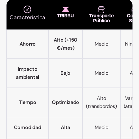
TRIBBU
Transporte
Coch
Característica
Público
Sol
Alto (+150
Ahorro
Medio
Ningu
€/mes)
Impacto
Bajo
Medio
Alto
ambiental
Alto
Variab
Tiempo
Optimizado
(transbordos)
(atasc
Comodidad
Alta
Medio
Alto