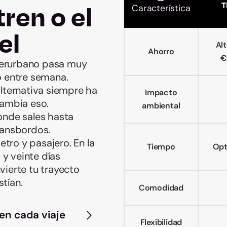
tren o el
T
Característica
el
Al
Ahorro
€
terurbano pasa muy
o entre semana.
alternativa siempre ha
Impacto
cambia eso.
ambiental
donde sales hasta
ransbordos.
tro y pasajero. En la
Tiempo
Opt
y veinte días
vierte tu trayecto
tían.
Comodidad
en cada viaje
Flexibilidad