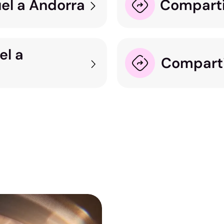
el a Andorra
Comparti
el a
Compartir