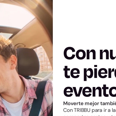
Con nu
te pie
evento
Moverte mejor también
Con TRIBBU para ir a la