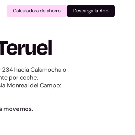
Calculadora de ahorro
Descarga la App
Teruel
 N-234 hacia Calamocha o
nte por coche.
cia Monreal del Campo:
os movemos.