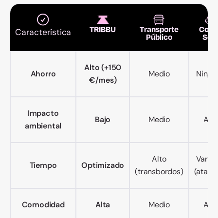
TRIBBU
Transporte
Coch
Característica
Público
Sol
Alto (+150
Ahorro
Medio
Ningu
€/mes)
Impacto
Bajo
Medio
Alto
ambiental
Alto
Variab
Tiempo
Optimizado
(transbordos)
(atasc
Comodidad
Alta
Medio
Alto