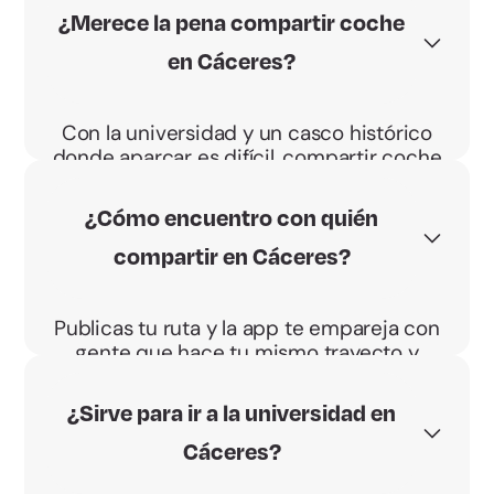
¿Merece la pena compartir coche
en Cáceres?
Con la universidad y un casco histórico
donde aparcar es difícil, compartir coche
en Cáceres ahorra vueltas y dinero. Si
conduces, el BBono Energético te paga
¿Cómo encuentro con quién
0,04 €/km por pasajero.
compartir en Cáceres?
Publicas tu ruta y la app te empareja con
gente que hace tu mismo trayecto y
horario. Acordáis el punto de recogida y
vais directos, sin desvíos.
¿Sirve para ir a la universidad en
Cáceres?