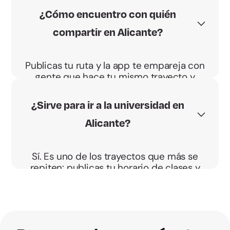
hace más barato y el BBono Energético te
¿Cómo encuentro con quién
paga 0,04 €/km por pasajero.
compartir en Alicante?
Publicas tu ruta y la app te empareja con
gente que hace tu mismo trayecto y
horario. Acordáis el punto de recogida y
vais directos, sin desvíos.
¿Sirve para ir a la universidad en
Alicante?
Sí. Es uno de los trayectos que más se
repiten: publicas tu horario de clases y
encuentras a alguien que va a la
Universidad de Alicante a tu misma hora.