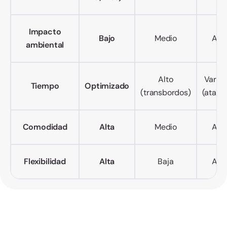
Impacto
Bajo
Medio
Alto
ambiental
Alto
Variab
Tiempo
Optimizado
(transbordos)
(atasc
Comodidad
Alta
Medio
Alto
Flexibilidad
Alta
Baja
Alta