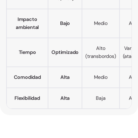
Impacto
Bajo
Medio
Alto
ambiental
Alto
Variab
Tiempo
Optimizado
(transbordos)
(atasc
Comodidad
Alta
Medio
Alto
Flexibilidad
Alta
Baja
Alta