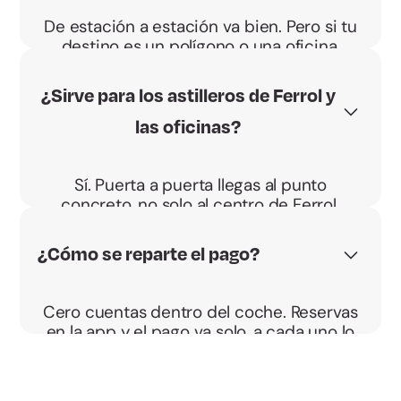
De estación a estación va bien. Pero si tu
destino es un polígono o una oficina,
compartir coche te deja más cerca y a tu
hora.
¿Sirve para los astilleros de Ferrol y
las oficinas?
Sí. Puerta a puerta llegas al punto
concreto, no solo al centro de Ferrol.
¿Cómo se reparte el pago?
Cero cuentas dentro del coche. Reservas
en la app y el pago va solo, a cada uno lo
suyo.