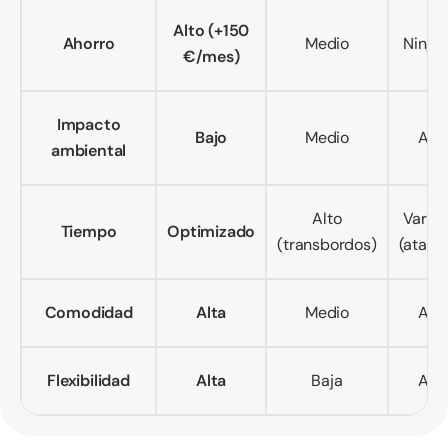
Alto (+150
Ahorro
Medio
Ningu
€/mes)
Impacto
Bajo
Medio
Alto
ambiental
Alto
Variab
Tiempo
Optimizado
(transbordos)
(atasc
Comodidad
Alta
Medio
Alto
Flexibilidad
Alta
Baja
Alta