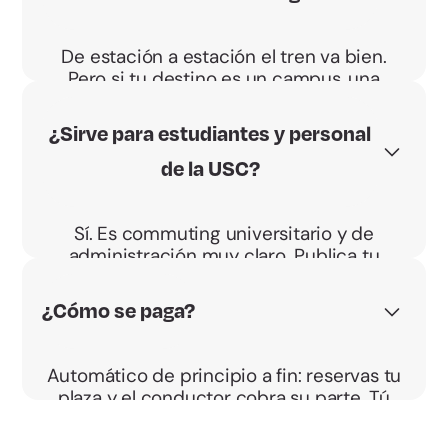
De estación a estación el tren va bien.
Pero si tu destino es un campus, una
oficina o un polígono, compartir coche te
deja más cerca y a tu hora.
¿Sirve para estudiantes y personal
de la USC?
Sí. Es commuting universitario y de
administración muy claro. Publica tu
horario y encuentra a quien va igual.
¿Cómo se paga?
Automático de principio a fin: reservas tu
plaza y el conductor cobra su parte. Tú
solo te subes.