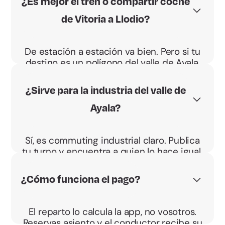
¿Es mejor el tren o compartir coche
de Vitoria a Llodio?
De estación a estación va bien. Pero si tu
destino es un polígono del valle de Ayala,
compartir coche te deja más cerca y a tu
hora.
¿Sirve para la industria del valle de
Ayala?
Sí, es commuting industrial claro. Publica
tu turno y encuentra a quien lo hace igual.
¿Cómo funciona el pago?
El reparto lo calcula la app, no vosotros.
Reservas asiento y el conductor recibe su