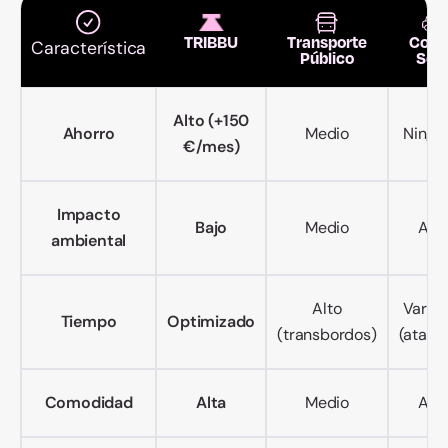
TRIBBU
Transporte
Coch
Característica
Público
Sol
Alto (+150
Ahorro
Medio
Ningu
€/mes)
Impacto
Bajo
Medio
Alto
ambiental
Alto
Variab
Tiempo
Optimizado
(transbordos)
(atasc
Comodidad
Alta
Medio
Alto