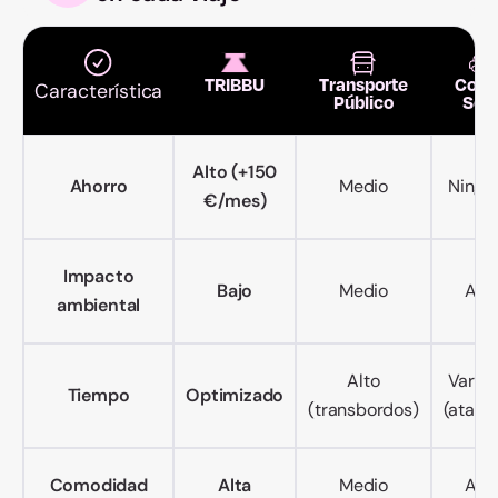
TRIBBU
Transporte
Coch
Característica
Público
Sol
Alto (+150
Ahorro
Medio
Ningu
€/mes)
Impacto
Bajo
Medio
Alto
ambiental
Alto
Variab
Tiempo
Optimizado
(transbordos)
(atasc
Comodidad
Alta
Medio
Alto