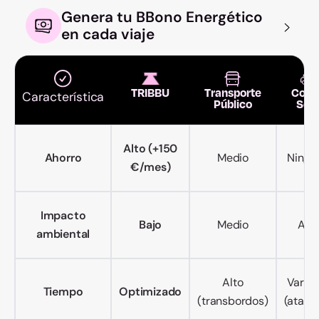
Genera tu BBono Energético
en cada viaje
TRIBBU
Transporte
Coch
Característica
Público
Sol
Alto (+150
Ahorro
Medio
Ningu
€/mes)
Impacto
Bajo
Medio
Alto
ambiental
Alto
Variab
Tiempo
Optimizado
(transbordos)
(atasc