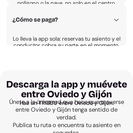
polígono o la nave, no solo en el centro.
¿Cómo se paga?
Lo lleva la app sola: reservas tu asiento y el
conductor cobra su parte en el momento.
Sin cuentas a la salida.
Descarga la app y muévete
entre Oviedo y Gijón
Únete a la única red que hace que moverse
Haz un TRIBBU entre Oviedo y Gijón.
entre Oviedo y Gijón tenga sentido de
verdad.
Publica tu ruta o encuentra tu asiento en
segundos.