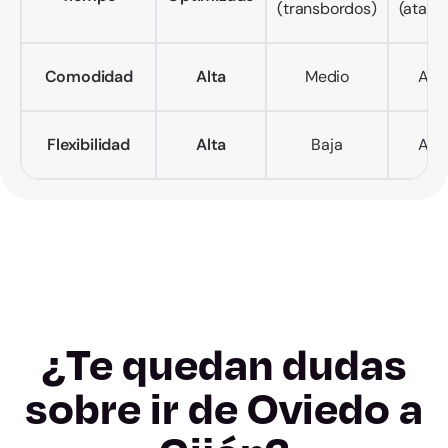
(transbordos)
(atasc
Comodidad
Alta
Medio
Alto
Flexibilidad
Alta
Baja
Alta
¿Te quedan dudas
sobre ir de Oviedo a