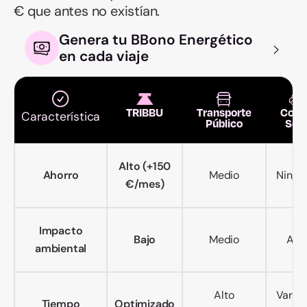
€ que antes no existían.
Genera tu BBono Energético
en cada viaje
TRIBBU
Transporte
Coch
Característica
Público
Sol
Alto (+150
Ahorro
Medio
Ningu
€/mes)
Impacto
Bajo
Medio
Alto
ambiental
Alto
Variab
Tiempo
Optimizado