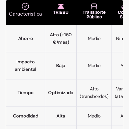
TRIBBU
Transporte
Coch
Característica
Público
Sol
Alto (+150
Ahorro
Medio
Ningu
€/mes)
Impacto
Bajo
Medio
Alto
ambiental
Alto
Variab
Tiempo
Optimizado
(transbordos)
(atasc
Comodidad
Alta
Medio
Alto