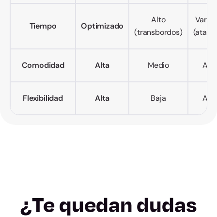
Alto
Variab
Tiempo
Optimizado
(transbordos)
(atasc
Comodidad
Alta
Medio
Alto
Flexibilidad
Alta
Baja
Alta
¿Te quedan dudas