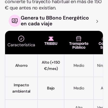
convierte tu trayecto habitual en más de 150
€ que antes no existían.
Genera tu BBono Energético
en cada viaje
TRIBBU
Transporte
Coch
Característica
Público
Sol
Alto (+150
Ahorro
Medio
Ningu
€/mes)
Impacto
Bajo
Medio
Alto
ambiental
Alto
Variab