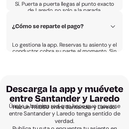
Sí. Puerta a puerta llegas al punto exacto
de Laredo, no solo a la parada.
¿Cómo se reparte el pago?
Lo gestiona la app. Reservas tu asiento y el
conductor cobra su parte al momento. Sin
sobres.
Descarga la app y muévete
entre Santander y Laredo
Únete a la única red que hace que moverse
Haz un TRIBBU entre Santander y Laredo.
entre Santander y Laredo tenga sentido de
verdad.
Publica tu ruta o encuentra tu asiento en