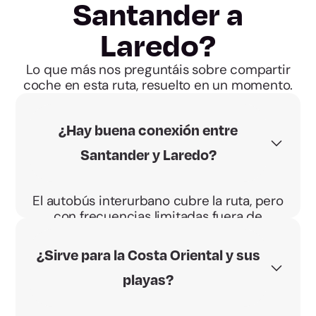
Santander a
Laredo?
Lo que más nos preguntáis sobre compartir
coche en esta ruta, resuelto en un momento.
¿Hay buena conexión entre
Santander y Laredo?
El autobús interurbano cubre la ruta, pero
con frecuencias limitadas fuera de
temporada. Para ir a diario, compartir
coche gana en flexibilidad.
¿Sirve para la Costa Oriental y sus
playas?